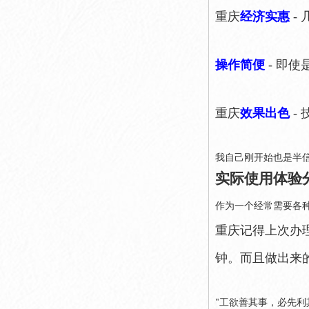
重庆
经济实惠
-
操作简便
- 即
重庆
效果出色
-
我自己刚开始也是半
实际使用体验
作为一个经常需要各
重庆记得上次办
钟。而且做出来
"工欲善其事，必先利