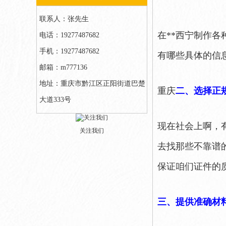
联系人：张先生
在**西宁制作
电话：19277487682
手机：19277487682
有哪些具体的信
邮箱：m777136
地址：重庆市黔江区正阳街道巴楚
重庆
二、选择正
大道333号
现在社会上啊，
关注我们
去找那些不靠谱
保证咱们证件的
三、提供准确材