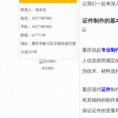
让我们一起来深
联系人：张先生
电话：19277487682
证件制作的基
手机：19277487682
邮箱：m777136
地址：重庆市黔江区正阳街道巴楚
重庆说起
专业制
大道333号
人信息按照规定
关注我们
伪技术、材料选
重庆现代
证件
制
有其独特的制作
保证证件的质量