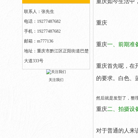
重庆如今生活中
联系人：张先生
电话：19277487682
重庆
手机：19277487682
邮箱：m777136
重庆
一、前期准
地址：重庆市黔江区正阳街道巴楚
大道333号
重庆首先呢，在
的要求。白色、
关注我们
然后就是发型了，整
重庆
二、拍摄设
对于普通的人来