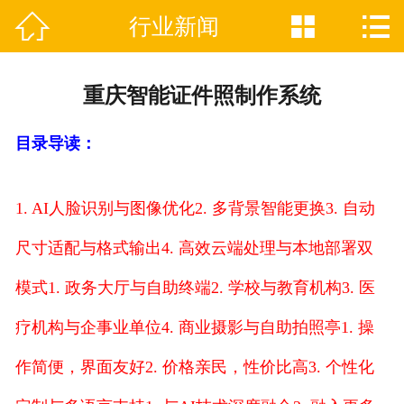



行业新闻

网站首页
关于我们
重庆智能证件照制作系统
证件制作业务范围
目录导读：
新闻资讯
联系我们
1. AI人脸识别与图像优化
2. 多背景智能更换
3. 自动
尺寸适配与格式输出
4. 高效云端处理与本地部署双
模式
1. 政务大厅与自助终端
2. 学校与教育机构
3. 医
疗机构与企事业单位
4. 商业摄影与自助拍照亭
1. 操
作简便，界面友好
2. 价格亲民，性价比高
3. 个性化