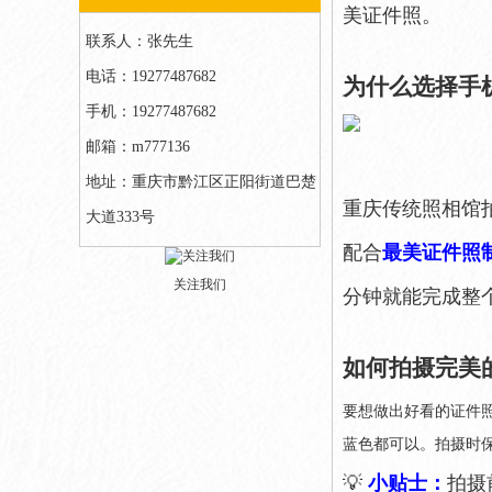
美证件照。
联系人：张先生
电话：19277487682
为什么选择手
手机：19277487682
邮箱：m777136
地址：重庆市黔江区正阳街道巴楚
重庆传统照相馆
大道333号
配合
最美证件照
关注我们
分钟就能完成整
如何拍摄完美
要想做出好看的证件
蓝色都可以。拍摄时
💡
小贴士：
拍摄